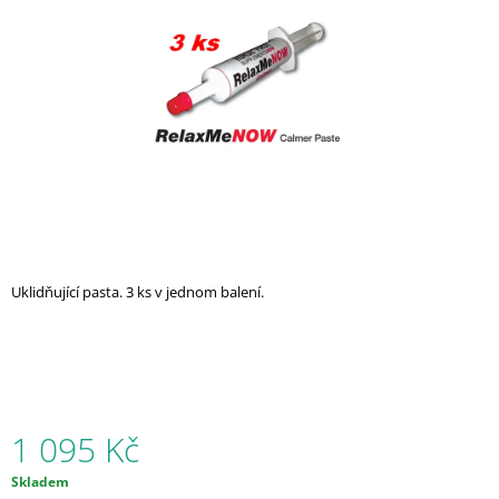
A
J
Í
T
?
HLEDAT
Uklidňující pasta. 3 ks v jednom balení.
D
O
P
O
R
1 095 Kč
U
Č
Měrná
Skladem
U