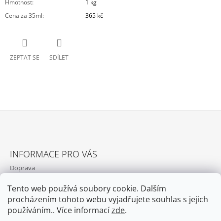
Hmotnost
:
1 kg
Cena za 35ml
:
365 kč
ZEPTAT SE
SDÍLET
Z
Á
INFORMACE PRO VÁS
P
Doprava
A
Jak nakupovat
T
Tento web používá soubory cookie. Dalším
Obchodní podmínky
Í
procházením tohoto webu vyjadřujete souhlas s jejich
Podmínky ochrany osobních údajů
používáním.. Více informací
zde
.