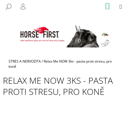
K
Přejít
NÁKUP
M
HLEDAT
na
KOŠÍK
O
PŘIHLÁŠENÍ
ZPĚT
ZPĚT
obsah
Š
Í
C
K
O
P
O
T
Domů
STRES A NERVOZITA
/
Relax Me NOW 3ks - pasta proti stresu, pro
Ř
koně
E
RELAX ME NOW 3KS - PASTA
B
PROTI STRESU, PRO KONĚ
U
J
E
T
E
N