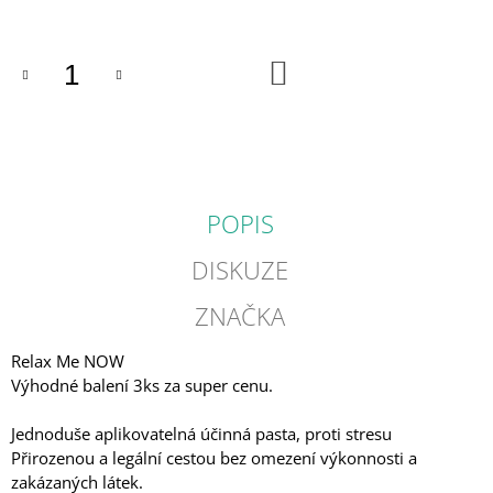
cena:
J
E
M
DO
E
KOŠÍKU
POPIS
DISKUZE
ZNAČKA
Relax Me NOW
Výhodné balení 3ks za super cenu.
Jednoduše aplikovatelná účinná pasta, proti stresu
Přirozenou a legální cestou bez omezení výkonnosti a
zakázaných látek.