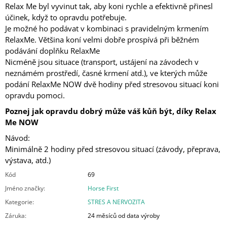
Relax Me byl vyvinut tak, aby koni rychle a efektivně přinesl
účinek, když to opravdu potřebuje.
Je možné ho podávat v kombinaci s pravidelným krmením
RelaxMe. Většina koní velmi dobře prospívá při běžném
podávání doplňku RelaxMe
Nicméně jsou situace (transport, ustájení na závodech v
neznámém prostředí, časné krmení atd.), ve kterých může
podání RelaxMe NOW dvě hodiny před stresovou situací koni
opravdu pomoci.
Poznej jak opravdu dobrý může váš kůň být, díky Relax
Me NOW
Návod:
Minimálně 2 hodiny před stresovou situací (závody, přeprava,
výstava, atd.)
Kód
69
Jméno značky
:
Horse First
Kategorie
:
STRES A NERVOZITA
Záruka
:
24 měsíců od data výroby