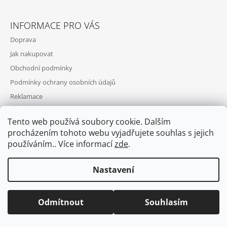
Z
A
Á
J
INFORMACE PRO VÁS
P
Í
Doprava
A
T
Jak nakupovat
T
?
Obchodní podmínky
Í
Podmínky ochrany osobních údajů
Reklamace
HLEDAT
Tento web používá soubory cookie. Dalším
procházením tohoto webu vyjadřujete souhlas s jejich
© 2026 Horse First. Všechna práva vyhrazena.
Vytvořil Shoptet
používáním.. Více informací
zde
.
D
O
Nastavení
P
O
R
Odmítnout
Souhlasím
U
Č
U