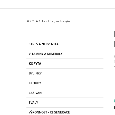
Domů
KOPYTA
/
Hoof First, na kopyta
P
O
S
K
Přeskočit
STRES A NERVOZITA
T
A
kategorie
T
R
VITAMÍNY A MINERÁLY
E
A
G
KOPYTA
N
O
R
N
BYLINKY
I
Í
E
KLOUBY
P
A
ZAŽÍVÁNÍ
N
SVALY
E
L
c
VÝKONNOST - REGENERACE