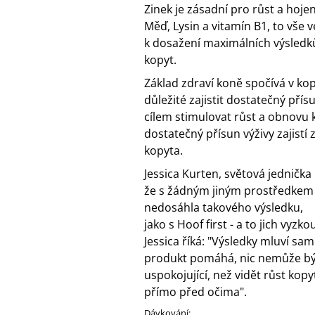
Zinek je zásadní pro růst a hojen
Měď, Lysin a vitamín B1, to vše 
k dosažení maximálních výsledk
kopyt.
Základ zdraví koně spočívá v kop
důležité zajistit dostatečný přísu
cílem stimulovat růst a obnovu k
dostatečný přísun výživy zajistí
kopyta.
Jessica Kurten, světová jednička
že s žádným jiným prostředkem
nedosáhla takového výsledku,
jako s Hoof first - a to jich vyzk
Jessica říká: "Výsledky mluví sam
produkt pomáhá, nic nemůže být
uspokojující, než vidět růst kop
přímo před očima".
Dávkování: