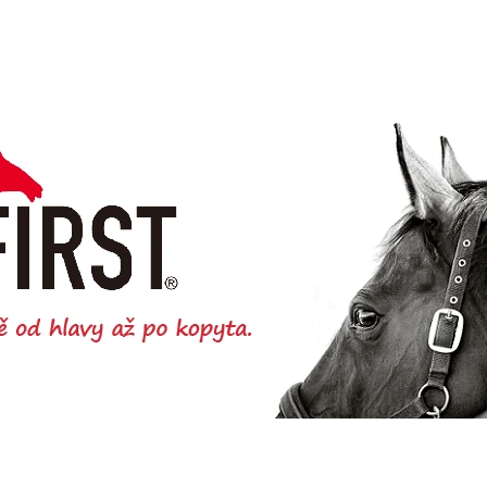
CO POTŘEBUJETE NAJÍT?
HLEDAT
DOPORUČUJEME