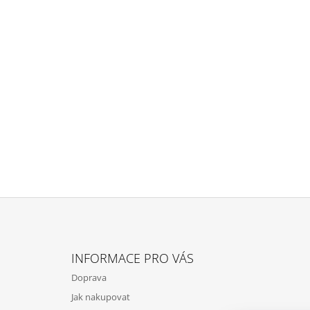
Z
Á
INFORMACE PRO VÁS
P
Doprava
A
Jak nakupovat
T