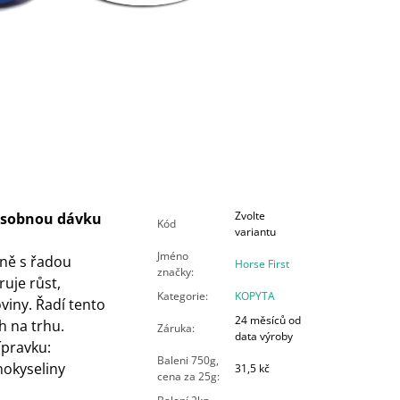
Zvolte
násobnou dávku
Kód
variantu
Jméno
čně s řadou
Horse First
značky
:
uje růst,
Kategorie
:
KOPYTA
iny. Řadí tento
24 měsíců od
h na trhu.
Záruka
:
data výroby
ípravku:
Baleni 750g,
nokyseliny
31,5 kč
cena za 25g
: