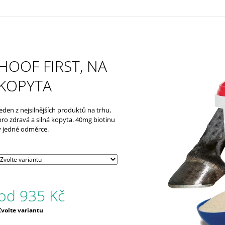
HOOF FIRST, NA
KOPYTA
Jeden z nejsilnějších produktů na trhu,
pro zdravá a silná kopyta. 40mg biotinu
v jedné odměrce.
od
935 Kč
Měrná
Zvolte variantu
ena: