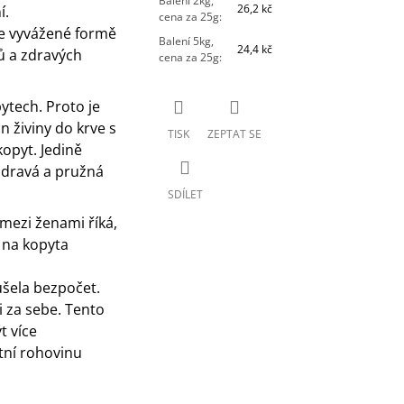
Balení 2kg,
26,2 kč
í.
cena za 25g
:
ve vyvážené formě
Balení 5kg,
24,4 kč
ů a zdravých
cena za 25g
:
ytech. Proto je
n živiny do krve s
TISK
ZEPTAT SE
opyt. Jedině
 zdravá a pružná
SDÍLET
 mezi ženami říká,
 na kopyta
oušela bezpočet.
i za sebe. Tento
 více
ytní rohovinu