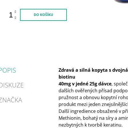
DO KOŠÍKU
POPIS
Zdravá a silná kopyta s dvoj
biotinu
DISKUZE
40mg v jedné 25g dávce
, spole
dalších ověřených přísad podpor
pružnost a obnovu kopytní rohov
ZNAČKA
produkt mezi jeden znejsilnějšíc
Další ingredience obsažené v př
Methionin, bohatý na síry a ami
nezbytných k tvorbě keratinu.